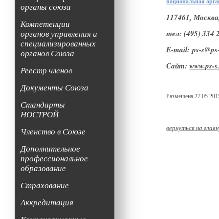
национальная орга
органы союза
117461, Москва,
Компетенции
органов управления и
тел:
(495) 334 
специализированных
E-mail:
ps-s
@
ps
органов Союза
Cайт:
www.ps-s
Реестр членов
Документы Союза
Размещена 27.05.2015
Стандарты
НОСТРОЙ
вернуться на глав
Членство в Союзе
Дополнительное
профессиональное
образование
Страхование
Аккредитация