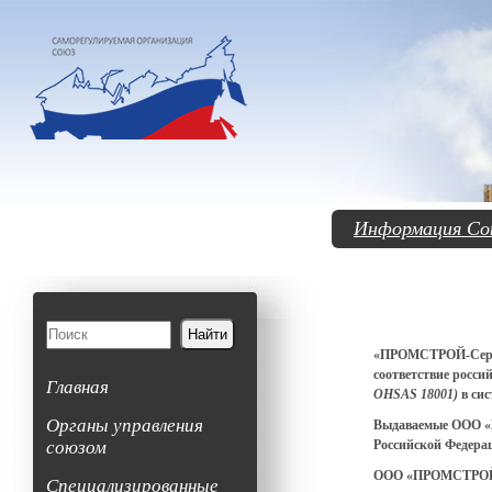
Информация Со
«ПРОМСТРОЙ-Сер
соответствие росс
Главная
OHSAS 18001)
в си
Органы управления
Выдаваемые ООО «
союзом
Российской Федера
ООО «ПРОМСТРОЙ-
Специализированные